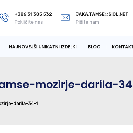
+386 31 305 532
JAKA.TAMSE@SIOL.NET
Pokličite nas
Pišite nam
NAJNOVEJŠI UNIKATNI IZDELKI
BLOG
KONTAK
-tamse-mozirje-darila-34
zirje-darila-34-1